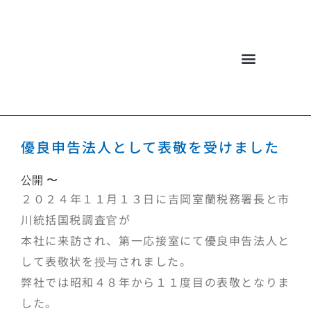
佐々木機工について
お問い合わせ・商談
優良申告法人として表敬を受けました
公開 〜
２０２４年１１月１３日に吉岡室蘭税務署長と市
川統括国税調査官が
本社に来訪され、第一応接室にて優良申告法人と
して表敬状を授与されました。
弊社では昭和４８年から１１度目の表敬となりま
した。