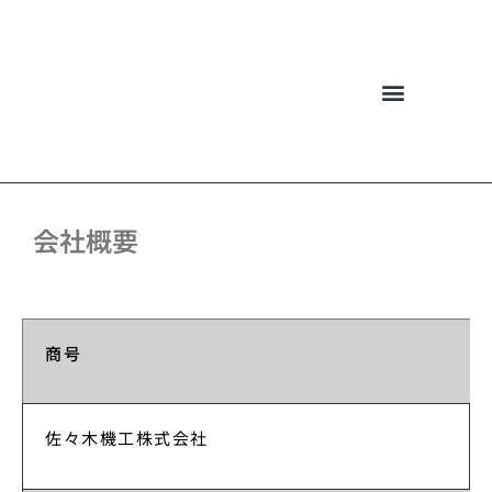
佐々木機工について
お問い合わせ・商談
会社概要
商号
佐々木機工株式会社