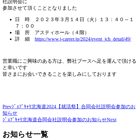
社説明会に
参加させて頂くこととなりました
日 時 ２０２３年３月１４日（火）１３：４０～１
７：００
場 所 アスティホール（４階）
詳 細
https://www.j-career.jp/2024/event_jch_detail/49/
営業職にご興味のある方は、弊社ブースへ足を運んで頂ける
と幸いです
皆さまにお会いできることを楽しみにしております
Prev
ｼﾞｮﾌﾞｷｬﾘ北海道2024【就活祭】合同会社説明会参加のお
知らせ
ｼﾞｮﾌﾞｷｬﾘ北海道合同会社説明会参加のお知らせ
Next
お知らせ一覧