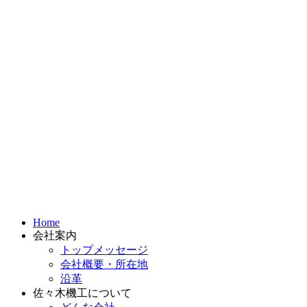
ツ
に
ス
キ
ッ
プ
Home
会社案内
トップメッセージ
会社概要・所在地
沿革
佐々木機工について